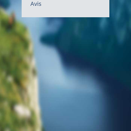
Avis
du
gouvernem
du
Canada