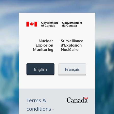
Canada.ca
/
Gouverneme
du
Nuclear
Surveillance
Explosion
d'Explosion
Canada
Monitoring
Nucléaire
English
Français
Terms &
/
conditions
Symbole